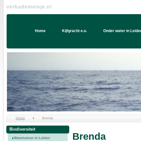
verkademeisje.nl
Home
Kijfgracht e.o.
Onder water in Leide
Home
Brenda
Biodiversiteit
Brenda
Watertuinen in Leiden