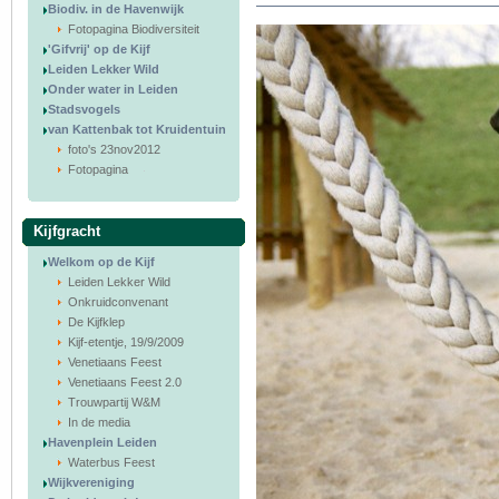
Biodiv. in de Havenwijk
Fotopagina Biodiversiteit
'Gifvrij' op de Kijf
Leiden Lekker Wild
Onder water in Leiden
Stadsvogels
van Kattenbak tot Kruidentuin
foto's 23nov2012
Fotopagina
Kijfgracht
Welkom op de Kijf
Leiden Lekker Wild
Onkruidconvenant
De Kijfklep
Kijf-etentje, 19/9/2009
Venetiaans Feest
Venetiaans Feest 2.0
Trouwpartij W&M
In de media
Havenplein Leiden
Waterbus Feest
Wijkvereniging