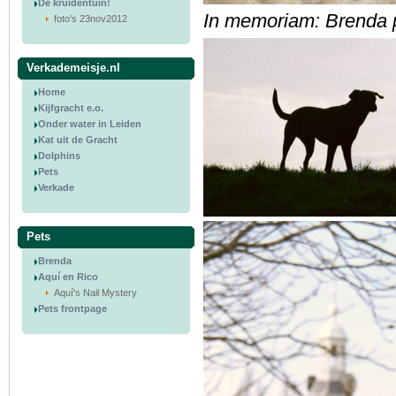
De kruidentuin!
In memoriam: Brenda 
foto's 23nov2012
Verkademeisje.nl
Home
Kijfgracht e.o.
Onder water in Leiden
Kat uit de Gracht
Dolphins
Pets
Verkade
Pets
Brenda
Aquí en Rico
Aquí's Nail Mystery
Pets frontpage