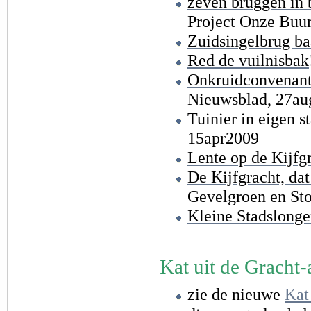
zeven bruggen in 
Project Onze Buur
Zuidsingelbrug baa
Red de vuilnisbak
Onkruidconvenant 
Nieuwsblad, 27a
Tuinier in eigen s
15apr2009
Lente op de Kijfg
De Kijfgracht, dat 
Gevelgroen en Sto
Kleine Stadslong
Kat uit de Gracht-
zie de nieuwe
Kat