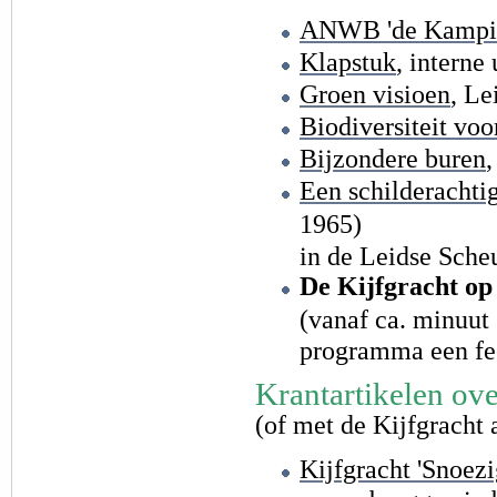
ANWB 'de Kampi
Klapstuk
, intern
Groen visioen
, Le
Biodiversiteit voo
Bijzondere buren
,
Een schilderachti
1965)
in de Leidse Sche
De Kijfgracht op
(vanaf ca. minuut 1
programma een fe
Krantartikelen ove
(of met de Kijfgracht 
Kijfgracht 'Snoezi