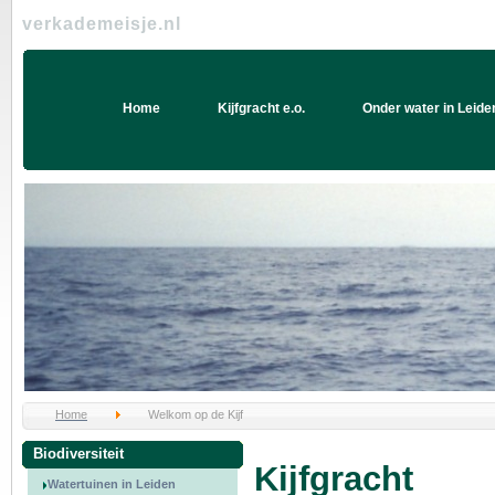
verkademeisje.nl
Home
Kijfgracht e.o.
Onder water in Leide
Home
Welkom op de Kijf
Biodiversiteit
Kijfgracht
Watertuinen in Leiden