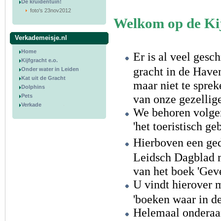
De kruidentuin!
foto's 23nov2012
Welkom op de Kij
Verkademeisje.nl
Home
Er is al veel gesc
Kijfgracht e.o.
gracht in de Have
Onder water in Leiden
Kat uit de Gracht
maar niet te sprek
Dolphins
van onze gezellig
Pets
Verkade
We behoren volge
'het toeristisch g
Hierboven een ged
Leidsch Dagblad 
van het boek 'Gev
U vindt hierover 
'boeken waar in de
Helemaal onderaan