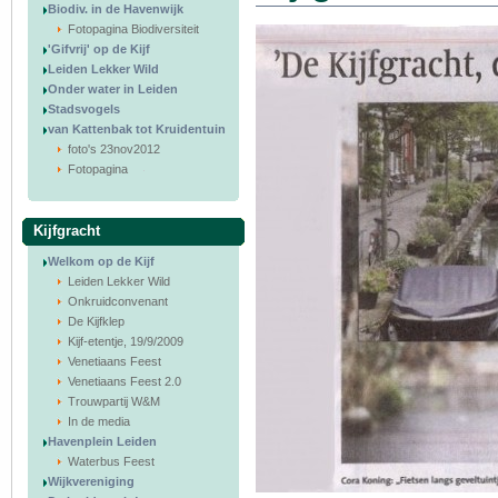
Biodiv. in de Havenwijk
Fotopagina Biodiversiteit
'Gifvrij' op de Kijf
Leiden Lekker Wild
Onder water in Leiden
Stadsvogels
van Kattenbak tot Kruidentuin
foto's 23nov2012
Fotopagina
Kijfgracht
Welkom op de Kijf
Leiden Lekker Wild
Onkruidconvenant
De Kijfklep
Kijf-etentje, 19/9/2009
Venetiaans Feest
Venetiaans Feest 2.0
Trouwpartij W&M
In de media
Havenplein Leiden
Waterbus Feest
Wijkvereniging